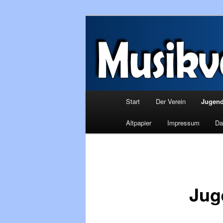
Zum
Inhalt
wechseln
Musikverein A
Hauptmenü
Start
Der Verein
Jugend
Altpapier
Impressum
Da
Jug