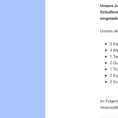
Unsere Ju
Schulferi
eingelade
Unsere ak
3 Kl
3 Al
1 Te
2 Qu
1 Tr
2 Eu
2 Sc
Im Folgend
Veranstalt