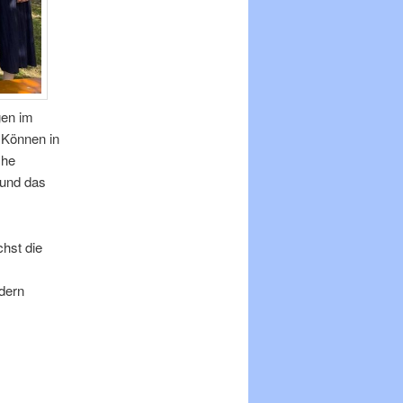
gen im
 Können in
che
 und das
hst die
dern