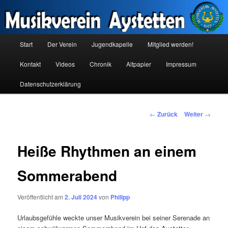
Zum
Inhalt
wechseln
Hauptmenü
Musikverein Aystetten
Start
Der Verein
Jugendkapelle
Mitglied werden!
Kontakt
Videos
Chronik
Altpapier
Impressum
Datenschutzerklärung
Beitrags-
←
Zurück
Weiter
→
Navigation
Heiße Rhythmen an einem
Sommerabend
Veröffentlicht am
2. Juli 2024
von
Philipp
Urlaubsgefühle weckte unser Musikverein bei seiner Serenade an