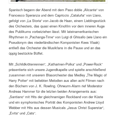
Spanisch begann der Abend mit dem Paso doble „Alicante“ von
Francesco Speranza und dem Capriccio „Cataluña“ von Llano,
gefolgt von „La Storia“ von Jacob de Haan, einem Lieblingsstück
des Orchesters, das quasi einen Kinofilm vor dem inneren Auge
des Publikums vorbeiziehen lässt. Mit lateinamerikanischen
Rhythmen in „Pachanga-Time“ von Luigi di Ghisallo (wie Llano ein
Pseudonym des niederländischen Komponisten Kees Vlaak)
entließ das Orchester die Musikfans in die Pause und an das
üppig bestückte Büffet.
Mit „Schildkrötenrennen“, „Katharinen-Polka“ und „Power-Rock“
präsentierte sich unsere Jugendkapelle und spielte anschließend
zusammen mit unserem Blasorchester das Medley „The Magic of
Harry Potter“ mit beliebten Melodien aus allen acht Filmen nach
den Büchern von J. K. Rowling. Ohrwurm-Alarm rief Moderator
Andreas Hammer für die letzten beiden Arrangements aus:
„Santiano“ mit Hits der gleichnamigen Rockband von der Küste
und ein symphonisches Porträt des Komponisten Andrew Lloyd
Webber mit Hits aus dessen Musicals „Jesus Christ Superstar“,
„Evita“ und „Cats“.