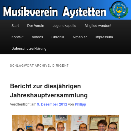
Zum
Zum
Inhalt
sekundären
wechseln
Inhalt
wechseln
Hauptmenü
Musikverein Aystetten
Start
Der Verein
Jugendkapelle
Mitglied werden!
Kontakt
Videos
Chronik
Altpapier
Impressum
Datenschutzerklärung
SCHLAGWORT-ARCHIVE:
DIRIGENT
Bericht zur diesjährigen
Jahreshauptversammlung
Veröffentlicht am
9. Dezember 2012
von
Philipp