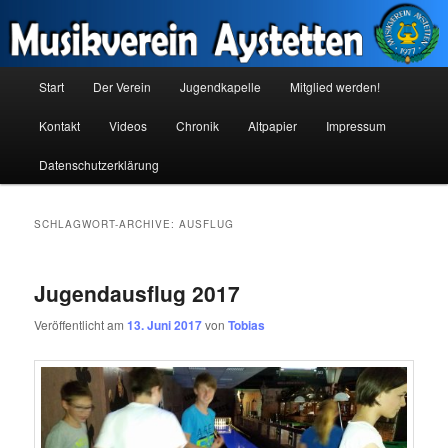
Zum
Zum
Inhalt
sekundären
wechseln
Inhalt
wechseln
Hauptmenü
Musikverein Aystetten
Start
Der Verein
Jugendkapelle
Mitglied werden!
Kontakt
Videos
Chronik
Altpapier
Impressum
Datenschutzerklärung
SCHLAGWORT-ARCHIVE:
AUSFLUG
Jugendausflug 2017
Veröffentlicht am
13. Juni 2017
von
Tobias