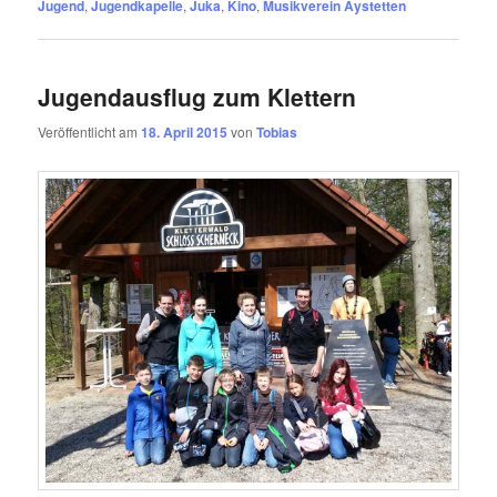
Jugend
,
Jugendkapelle
,
Juka
,
Kino
,
Musikverein Aystetten
Jugendausflug zum Klettern
Veröffentlicht am
18. April 2015
von
Tobias